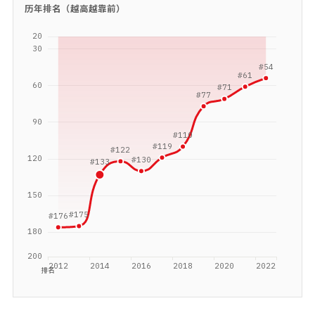
历年排名（越高越靠前）