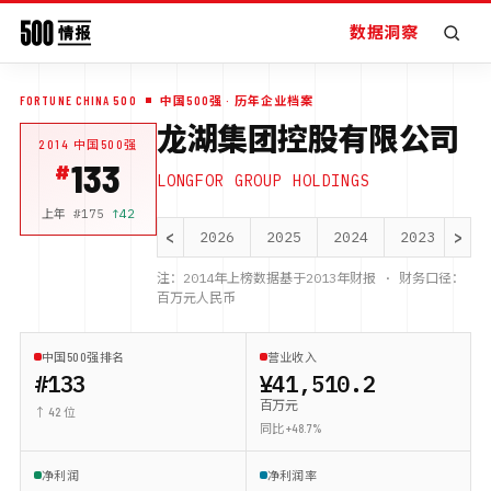
数据洞察
FORTUNE CHINA 500
中国500强
· 历年企业档案
龙湖集团控股有限公司
2014
中国500强
133
LONGFOR GROUP HOLDINGS
上年 #
175
↑
42
<
>
2026
2025
2024
2023
20
注：
2014
年上榜数据基于
2013
年财报 · 财务口径：
百万元人民币
中国500强排名
营业收入
#133
¥41,510.2
百万元
↑ 42 位
同比 +48.7%
净利润
净利润率