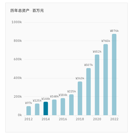
历年总资产 ·
百万元