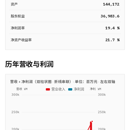
144,172
资产
36,983.6
股东权益
19.4 %
净利润率
21.7 %
净资产收益率
历年营收与利润
营收 + 净利润（双柱状图 · 折线串联）· 单位：
百万元
· 左右双轴