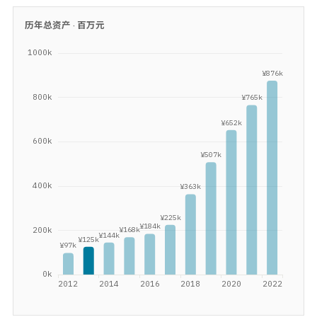
历年总资产 ·
百万元