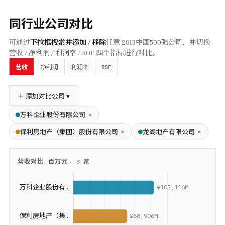
同行业公司对比
可通过
下拉框搜索并添加 / 移除
任意
2013
中国500强公司，并切换
营收 / 净利润 / 利润率 / ROE 四个指标进行对比。
ROE
营收
净利润
利润率
＋ 添加对比公司 ▾
×
万科企业股份有限公司
×
×
保利房地产（集团）股份有限公司
龙湖地产有限公司
营收
对比 ·
百万元
·
3
家