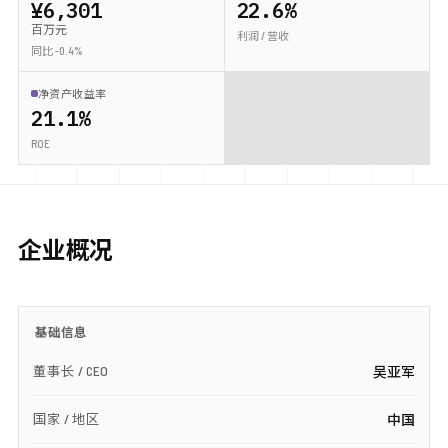
¥6,301
22.6%
百万元
利润 / 营收
同比 -0.4%
净资产收益率
21.1%
ROE
企业概况
基础信息
董事长 / CEO
吴亚军
国家 / 地区
中国