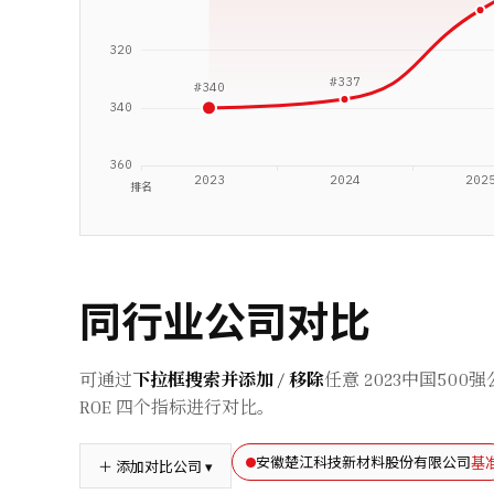
同行业公司对比
可通过
下拉框搜索并添加 / 移除
任意
2023
中国500强
ROE 四个指标进行对比。
基
安徽楚江科技新材料股份有限公司
＋ 添加对比公司 ▾