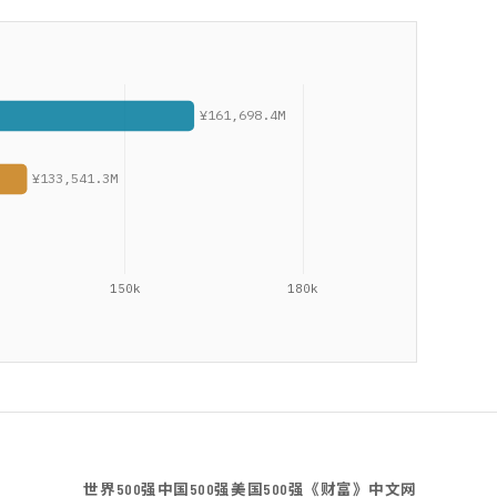
世界500强
中国500强
美国500强
《财富》中文网