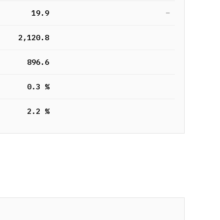
19.9
—
2,120.8
896.6
0.3 %
2.2 %