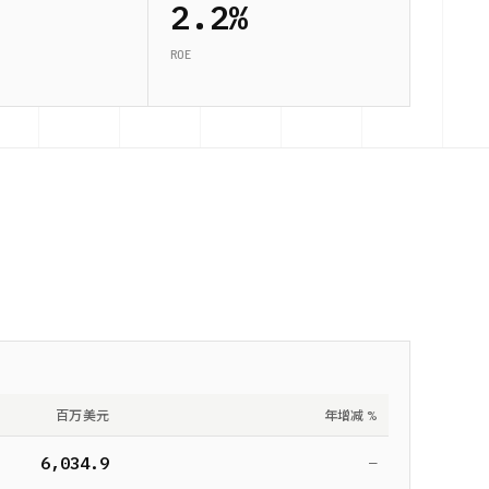
2.2%
ROE
百万美元
年增减 %
6,034.9
—