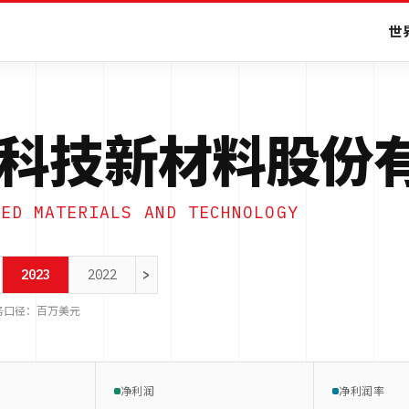
世界
科技新材料股份
CED MATERIALS AND TECHNOLOGY
2023
2022
>
务口径：
百万美元
净利润
净利润率