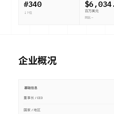
#340
$6,034
百万美元
↓ 7 位
同比 —
企业概况
基础信息
董事长 / CEO
国家 / 地区