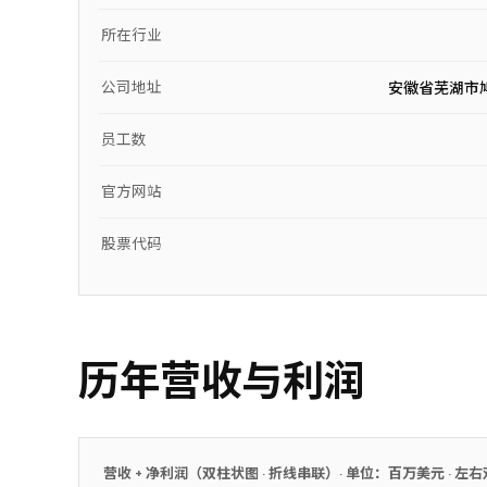
所在行业
公司地址
安徽省芜湖市
员工数
官方网站
股票代码
历年营收与利润
营收 + 净利润（双柱状图 · 折线串联）· 单位：
百万美元
· 左