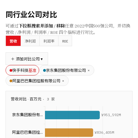
同行业公司对比
可通过
下拉框搜索并添加 / 移除
任意
2022
中国500强公司，并切换
营收 / 净利润 / 利润率 / ROE 四个指标进行对比。
ROE
营收
净利润
利润率
＋ 添加对比公司 ▾
基准
×
快手科技
京东集团股份有限公司
×
阿里巴巴集团控股有限公司
营收
对比 ·
百万元
·
3
家