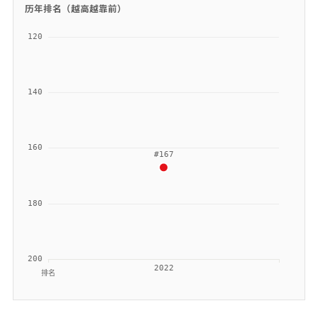
历年排名（越高越靠前）