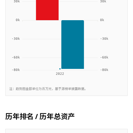
注：趋势图金额单位为百万元，基于源榜单披露数据。
历年排名 / 历年总资产