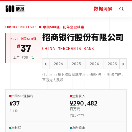
数据洞察
FORTUNE CHINA 500
中国500强
· 历年企业档案
招商银行股份有限公司
2021
中国500强
37
CHINA MERCHANTS BANK
上年 #
38
↑
1
<
>
2026
2025
2024
2023
20
注：
2021
年上榜数据基于
2020
年财报 · 财务口径：
百万元人民币
中国500强排名
营业收入
#37
¥290,482
百万元
↑ 1 位
同比 +7.7%
净利润
净利润率