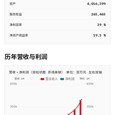
4,016,399
资产
265,465
股东权益
39 %
净利润率
19.5 %
净资产收益率
历年营收与利润
营收 + 净利润（双柱状图 · 折线串联）· 单位：
百万元
· 左右双轴