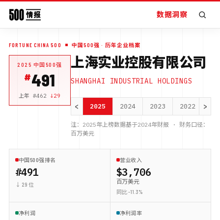
数据洞察
FORTUNE CHINA 500
中国500强
· 历年企业档案
上海实业控股有限公司
2025
中国500强
491
SHANGHAI INDUSTRIAL HOLDINGS
上年 #
462
↓
29
<
>
2025
2024
2023
2022
20
注：
2025
年上榜数据基于
2024
年财报 · 财务口径：
百万美元
中国500强排名
营业收入
#491
$3,706
百万美元
↓ 29 位
同比 -11.3%
净利润
净利润率