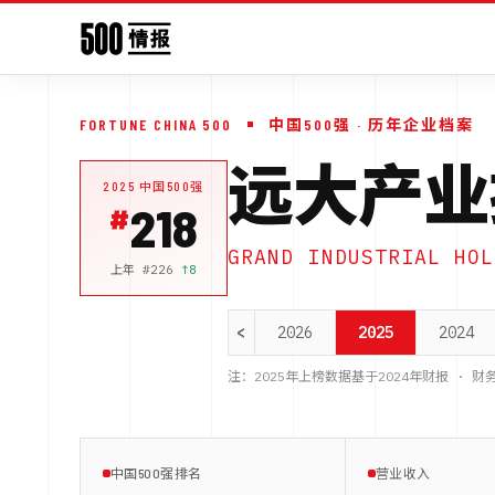
FORTUNE CHINA 500
中国500强
· 历年企业档案
远大产业
2025
中国500强
218
GRAND INDUSTRIAL HOL
上年 #
226
↑
8
<
2026
2025
2024
注：
2025
年上榜数据基于
2024
年财报 · 财
中国500强排名
营业收入