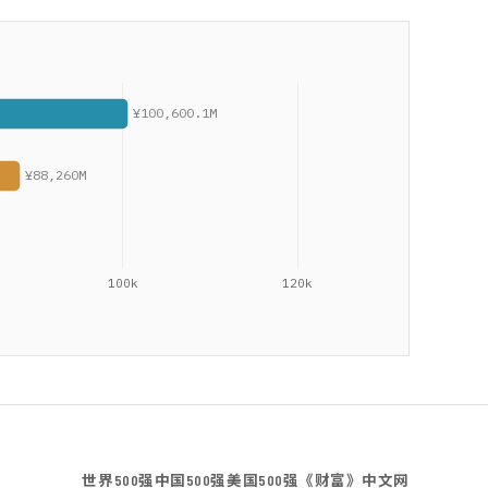
世界500强
中国500强
美国500强
《财富》中文网