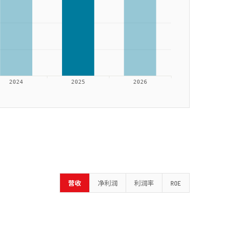
ROE
营收
净利润
利润率