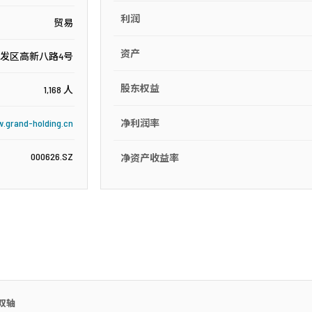
利润
贸易
资产
发区高新八路4号
股东权益
1,168 人
.grand-holding.cn
净利润率
000626.SZ
净资产收益率
右双轴