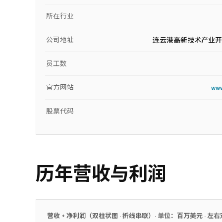
所在行业
公司地址
连云港高新技术产业开
员工数
官方网站
www
股票代码
历年营收与利润
营收 + 净利润（双柱状图 · 折线串联）· 单位：
百万美元
· 左