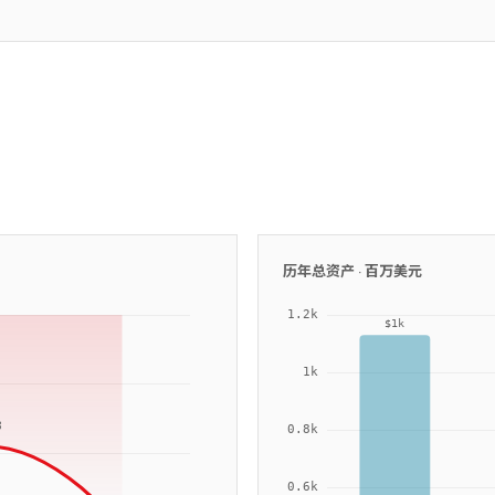
历年总资产 ·
百万美元