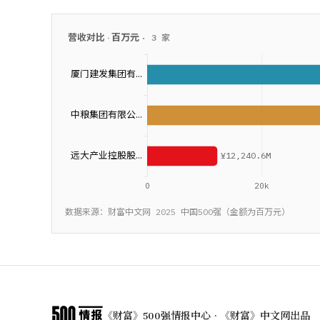
营收
对比 ·
百万元
·
3
家
数据来源：财富中文网
2025
中国500强（金额为百万元）
《财富》500强情报中心 · 《财富》中文网出品