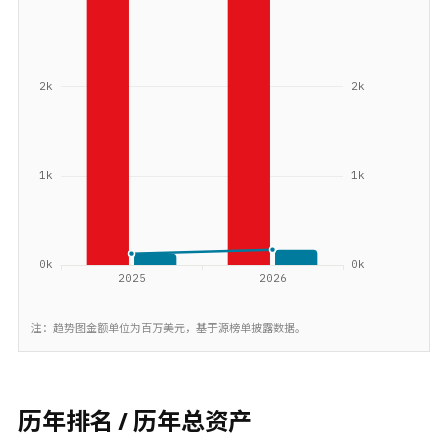
注：趋势图金额单位为百万美元，基于源榜单披露数据。
历年排名 / 历年总资产