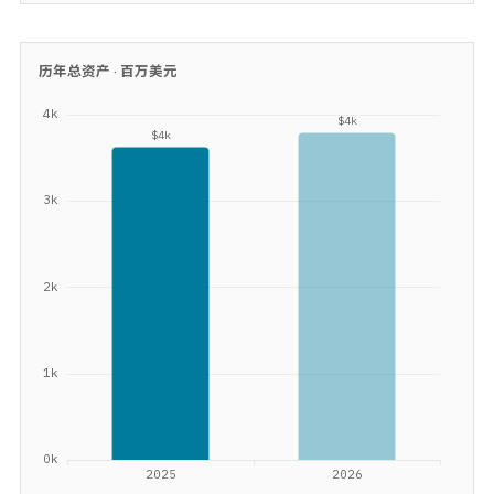
历年总资产 ·
百万美元