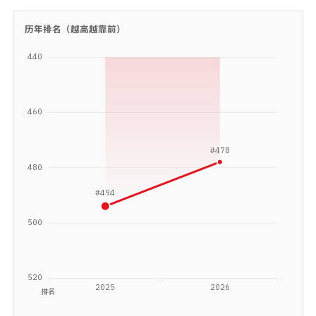
历年排名（越高越靠前）