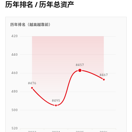
历年排名 / 历年总资产
历年排名（越高越靠前）