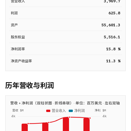
3,969.7
营业收入
625.8
利润
55,601.3
资产
5,516.1
股东权益
15.8 %
净利润率
11.3 %
净资产收益率
历年营收与利润
营收 + 净利润（双柱状图 · 折线串联）· 单位：
百万美元
· 左右双轴