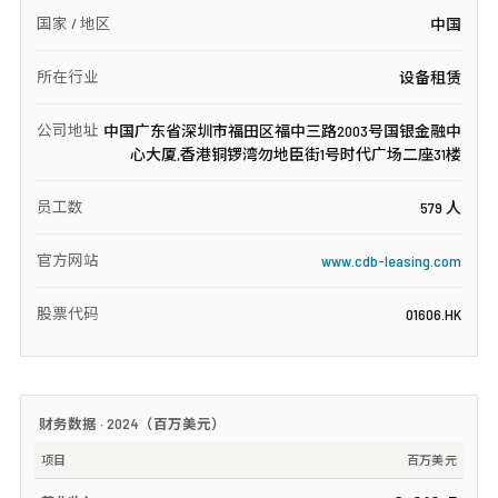
国家 / 地区
中国
所在行业
设备租赁
公司地址
中国广东省深圳市福田区福中三路2003号国银金融中
心大厦,香港铜锣湾勿地臣街1号时代广场二座31楼
员工数
579 人
官方网站
www.cdb-leasing.com
股票代码
01606.HK
财务数据 ·
2024
（
百万美元
）
项目
百万美元