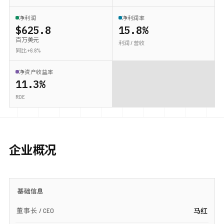
净利润
净利润率
$625.8
15.8%
百万美元
利润 / 营收
同比 +6.8%
净资产收益率
11.3%
ROE
企业概况
基础信息
董事长 / CEO
马红