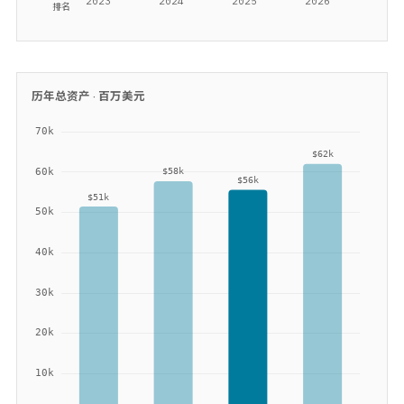
历年总资产 ·
百万美元