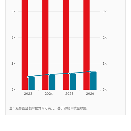
注：趋势图金额单位为百万美元，基于源榜单披露数据。