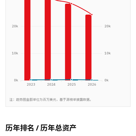
注：趋势图金额单位为百万美元，基于源榜单披露数据。
历年排名 / 历年总资产