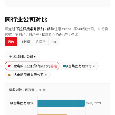
同行业公司对比
可通过
下拉框搜索并添加 / 移除
任意
2025
中国500强公司，并切换
营收 / 净利润 / 利润率 / ROE 四个指标进行对比。
ROE
营收
净利润
利润率
＋ 添加对比公司 ▾
基准
×
仁宝电脑工业股份有限公司
联想集团有限公司
×
广达电脑股份有限公司
营收
对比 ·
百万元
·
3
家