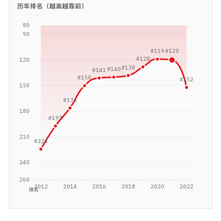
历年排名（越高越靠前）