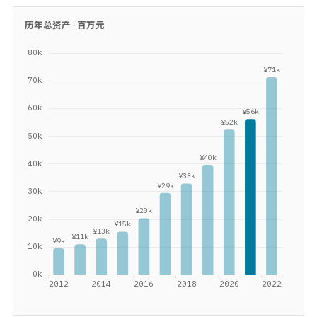
历年总资产 ·
百万元