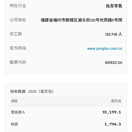
所在行业
批发零售
公司地址
福建省福州市鼓楼区湖头街120号光荣路5号院
员工数
120,748 人
官方网站
www.yonghui.com.cn
股票代码
601933.SH
财务数据 ·
2020
（
百万元
）
项目
百万元
93,199.1
营业收入
1,794.5
利润