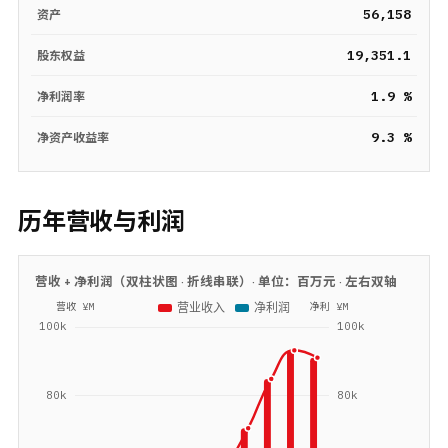
56,158
资产
19,351.1
股东权益
1.9 %
净利润率
9.3 %
净资产收益率
历年营收与利润
营收 + 净利润（双柱状图 · 折线串联）· 单位：
百万元
· 左右双轴