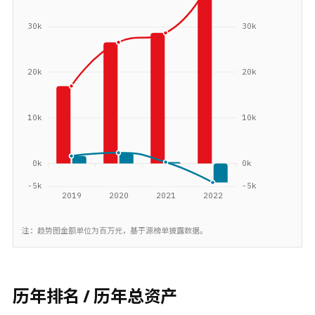
注：趋势图金额单位为百万元，基于源榜单披露数据。
历年排名 / 历年总资产