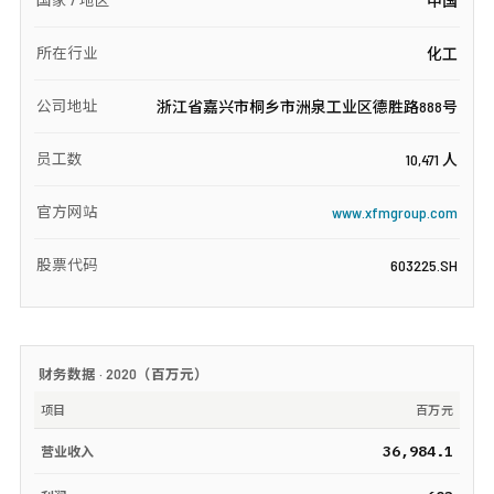
中国
所在行业
化工
公司地址
浙江省嘉兴市桐乡市洲泉工业区德胜路888号
员工数
10,471 人
官方网站
www.xfmgroup.com
股票代码
603225.SH
财务数据 ·
2020
（
百万元
）
项目
百万元
36,984.1
营业收入