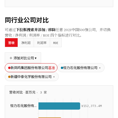
同行业公司对比
可通过
下拉框搜索并添加 / 移除
任意
2021
中国500强公司，并切换
营收 / 净利润 / 利润率 / ROE 四个指标进行对比。
ROE
营收
净利润
利润率
＋ 添加对比公司 ▾
基准
×
新凤鸣集团股份有限公司
恒力石化股份有限公司
×
新疆中泰化学股份有限公司
营收
对比 ·
百万元
·
3
家