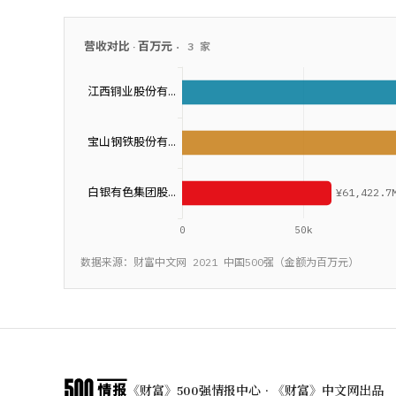
营收
对比 ·
百万元
·
3
家
数据来源：财富中文网
2021
中国500强（金额为百万元）
《财富》500强情报中心 · 《财富》中文网出品