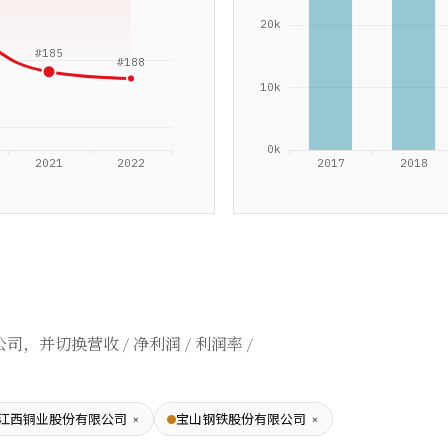
司，并切换营收 / 净利润 / 利润率 /
×
×
江西铜业股份有限公司
宝山钢铁股份有限公司