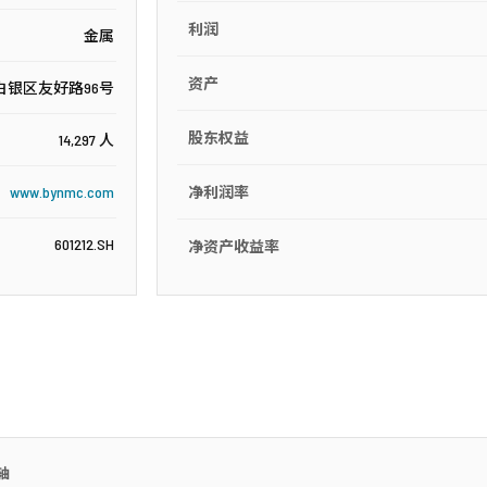
利润
金属
资产
白银区友好路96号
股东权益
14,297 人
www.bynmc.com
净利润率
601212.SH
净资产收益率
轴