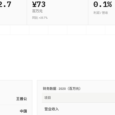
2.7
¥73
0.1%
百万元
利润 / 营收
同比 +25.7%
财务数据 ·
2020
（
百万元
）
项目
王普公
营业收入
中国