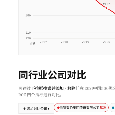
同行业公司对比
可通过
下拉框搜索并添加 / 移除
任意
2021
中国500强公
ROE 四个指标进行对比。
基准
白银有色集团股份有限公司
＋ 添加对比公司 ▾