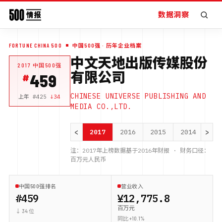
数据洞察
FORTUNE CHINA 500
中国500强
· 历年企业档案
中文天地出版传媒股份
2017
中国500强
有限公司
459
CHINESE UNIVERSE PUBLISHING AND
上年 #
425
↓
34
MEDIA CO.,LTD.
<
>
2017
2016
2015
2014
20
注：
2017
年上榜数据基于
2016
年财报 · 财务口径：
百万元人民币
中国500强排名
营业收入
#459
¥12,775.8
百万元
↓ 34 位
同比 +10.1%