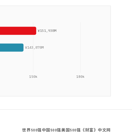
世界500强
中国500强
美国500强
《财富》中文网