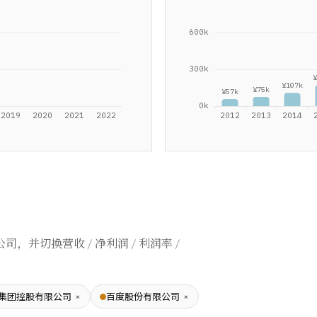
司，并切换营收 / 净利润 / 利润率 /
×
×
集团控股有限公司
百度股份有限公司