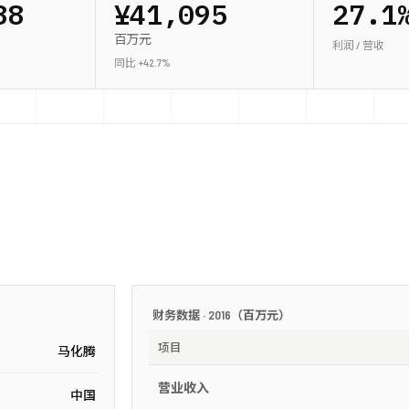
38
¥41,095
27.1
百万元
利润 / 营收
同比 +42.7%
财务数据 ·
2016
（
百万元
）
项目
马化腾
营业收入
中国