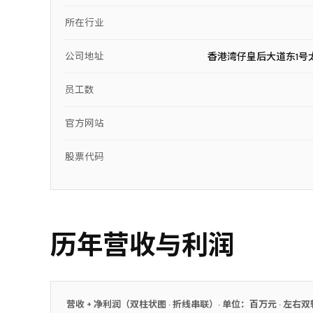
所在行业
公司地址
香港湾仔皇后大道东1号
员工数
官方网站
股票代码
历年营收与利润
营收 + 净利润（双柱状图 · 折线串联）· 单位：
百万元
· 左右双