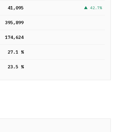
41,095
▲
42.7
%
395,899
174,624
27.1 %
23.5 %