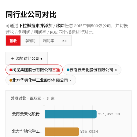
同行业公司对比
可通过
下拉框搜索并添加 / 移除
任意
2015
中国500强公司，并切换
营收 / 净利润 / 利润率 / ROE 四个指标进行对比。
ROE
营收
净利润
利润率
＋ 添加对比公司 ▾
基准
×
桐昆集团股份有限公司
云南云天化股份有限公司
×
北方华锦化学工业股份有限公司
营收
对比 ·
百万元
·
3
家