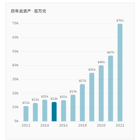
历年总资产 ·
百万元