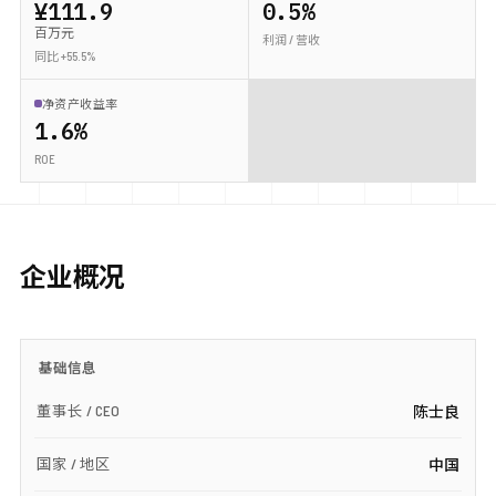
¥111.9
0.5%
百万元
利润 / 营收
同比 +55.5%
净资产收益率
1.6%
ROE
企业概况
基础信息
董事长 / CEO
陈士良
国家 / 地区
中国