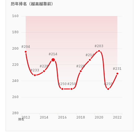
历年排名（越高越靠前）