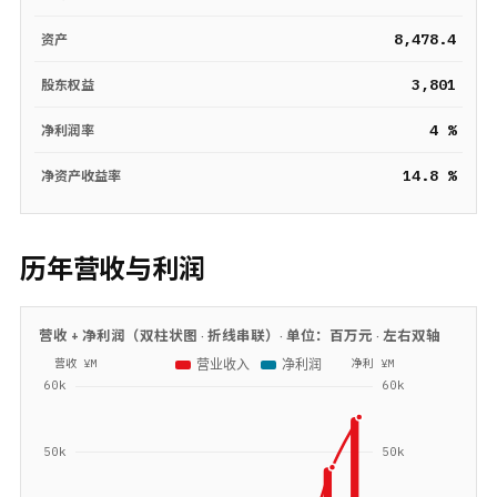
8,478.4
资产
3,801
股东权益
4 %
净利润率
14.8 %
净资产收益率
历年营收与利润
营收 + 净利润（双柱状图 · 折线串联）· 单位：
百万元
· 左右双轴