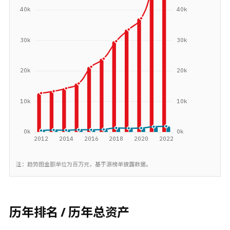
注：趋势图金额单位为百万元，基于源榜单披露数据。
历年排名 / 历年总资产