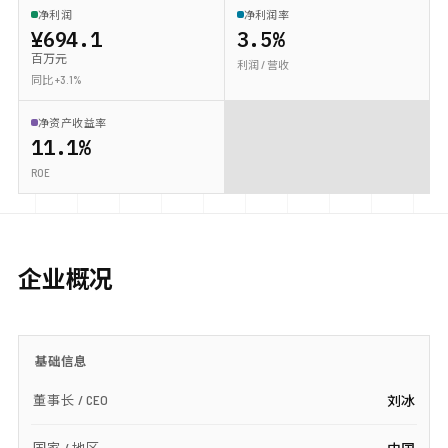
净利润
净利润率
¥694.1
3.5%
百万元
利润 / 营收
同比 +3.1%
净资产收益率
11.1%
ROE
企业概况
基础信息
董事长 / CEO
刘冰
国家 / 地区