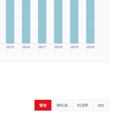
ROE
营收
净利润
利润率