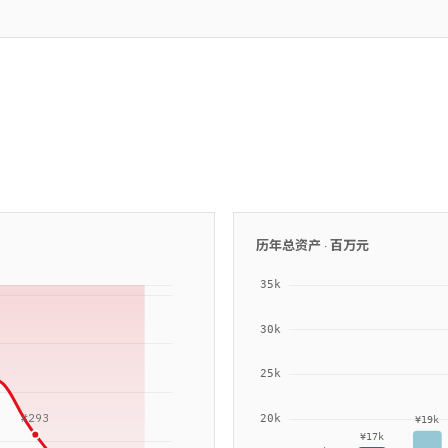
历年总资产 ·
百万元