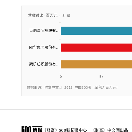
营收
对比 ·
百万元
·
3
家
数据来源：财富中文网
2013
中国500强（金额为百万元）
《财富》500强情报中心 · 《财富》中文网出品