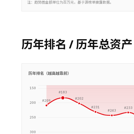
注：趋势图金额单位为百万元，基于源榜单披露数据。
历年排名 / 历年总资产
历年排名（越高越靠前）