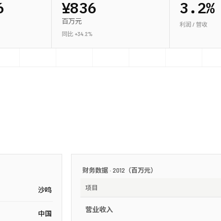
6
¥836
3.2%
百万元
利润 / 营收
同比 +34.2%
财务数据 ·
2012
（
百万元
）
项目
沙鸣
营业收入
中国