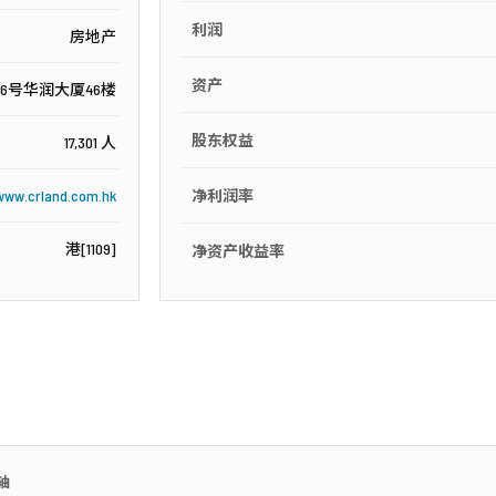
利润
房地产
资产
6号华润大厦46楼
股东权益
17,301 人
www.crland.com.hk
净利润率
港[1109]
净资产收益率
轴