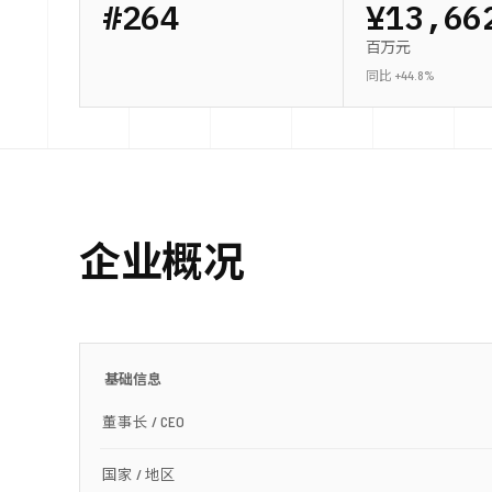
#264
¥13,66
百万元
同比 +44.8%
企业概况
基础信息
董事长 / CEO
国家 / 地区