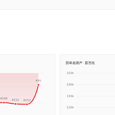
历年总资产 ·
百万元