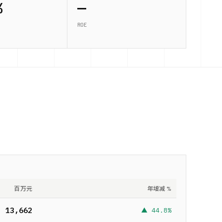
%
—
ROE
百万元
年增减 %
13,662
▲
44.8
%