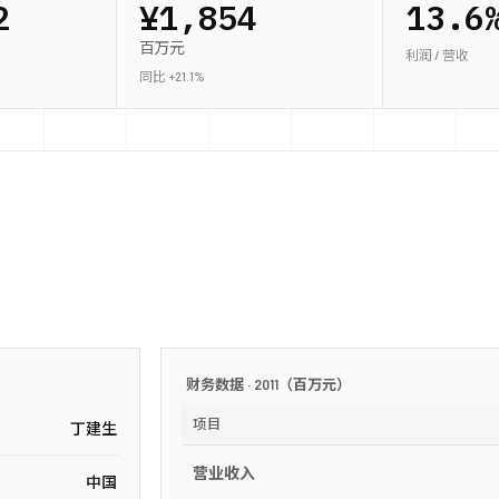
2
¥1,854
13.6
百万元
利润 / 营收
同比 +21.1%
财务数据 ·
2011
（
百万元
）
项目
丁建生
营业收入
中国