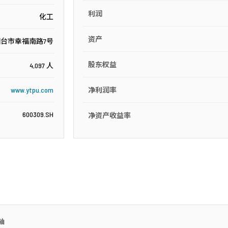
利润
化工
资产
台市幸福南路7号
股东权益
4,097 人
www.ytpu.com
净利润率
600309.SH
净资产收益率
轴