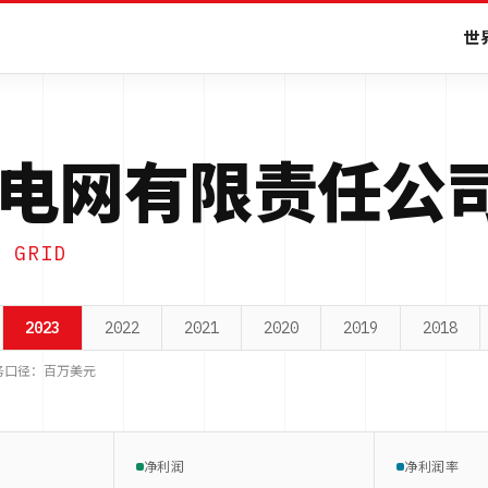
世界
电网有限责任公
R GRID
2023
2022
2021
2020
2019
2018
务口径：
百万美元
净利润
净利润率