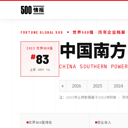
FORTUNE GLOBAL 500
世界500强
· 历年企业档案
中国南方
2023
世界500强
83
CHINA SOUTHERN POWE
上年 #
89
↑
6
<
2026
2025
2024
注：
2023
年上榜数据基于
2022
年财报 · 财
世界500强排名
营业收入