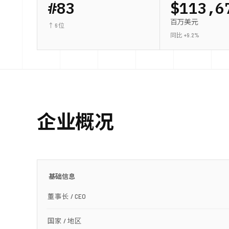
#83
$113,6
百万美元
↑ 6 位
同比 +9.2%
企业概况
基础信息
董事长 / CEO
国家 / 地区