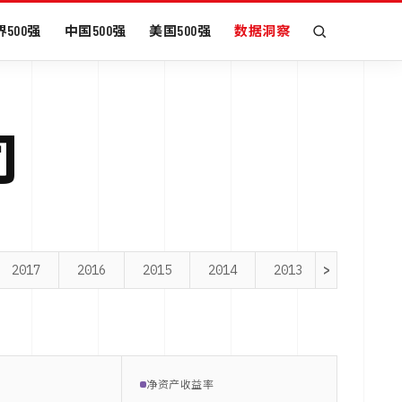
500强
中国500强
美国500强
数据洞察
司
2017
2016
2015
2014
2013
>
2012
净资产收益率