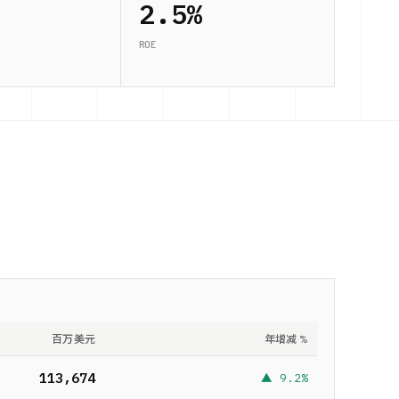
2.5%
ROE
百万美元
年增减 %
113,674
▲
9.2
%