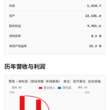
1,518.7
利润
23,101.4
资产
9,931.6
股东权益
8.3 %
净利润率
15.3 %
净资产收益率
历年营收与利润
营收 + 净利润（双柱状图 · 折线串联）· 单位：
百万美元
· 左右双轴