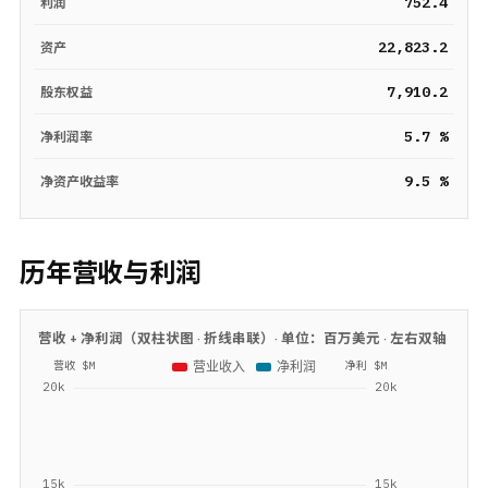
752.4
利润
22,823.2
资产
7,910.2
股东权益
5.7 %
净利润率
9.5 %
净资产收益率
历年营收与利润
营收 + 净利润（双柱状图 · 折线串联）· 单位：
百万美元
· 左右双轴