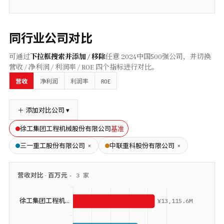
同行业公司对比
可通过
下拉框搜索并添加 / 移除
任意
2024
中国500强公司，并切换
营收 / 净利润 / 利润率 / ROE 四个指标进行对比。
ROE
营收
净利润
利润率
＋ 添加对比公司 ▾
基准
徐工集团工程机械股份有限公司
×
×
三一重工股份有限公司
中联重科股份有限公司
营收
对比 ·
百万元
·
3
家