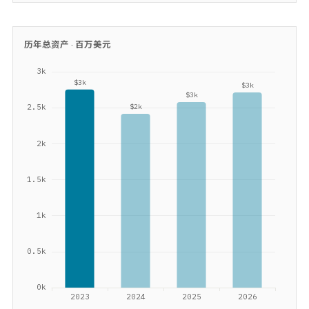
历年总资产 ·
百万美元