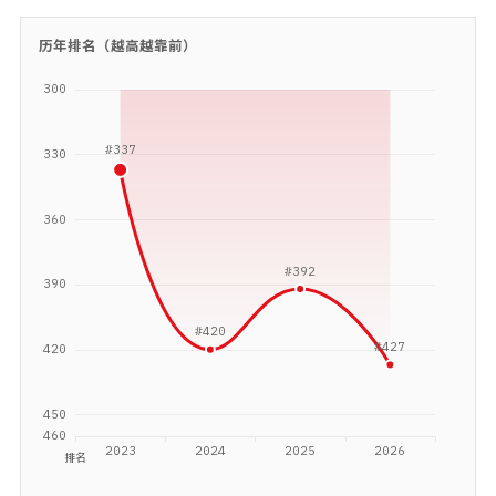
历年排名（越高越靠前）