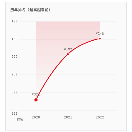
历年排名（越高越靠前）