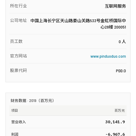
所在行业
互联网服务
公司地址
中国上海长宁区天山路娄山关路533号金虹桥国际中
心28楼 200051
员工数
0 人
官方网站
www.pinduoduo.com
股票代码
PDD.O
财务数据 ·
2019
（
百万元
）
项目
百万元
30,141.9
营业收入
-6,967.6
利润