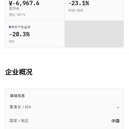
¥-6,967.6
-23.1%
百万元
利润 / 营收
同比 -167.7%
净资产收益率
-28.3%
ROE
企业概况
基础信息
董事长 / CEO
—
国家 / 地区
中国