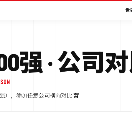
世界
0强 · 公司
ISON
国 500强），添加任意公司横向对比
营