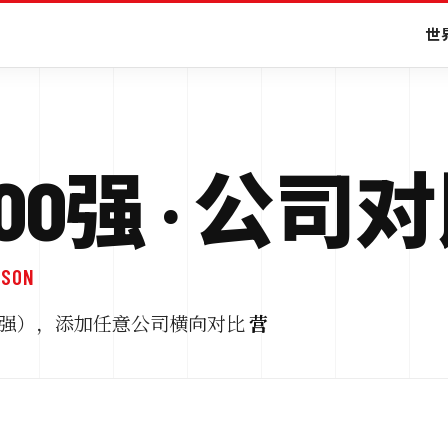
世界
0强 · 公司
ISON
国 500强），添加任意公司横向对比
营