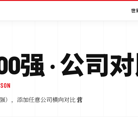
世界
0强 · 公司
ISON
国 500强），添加任意公司横向对比
营